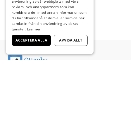
användning av vår webbplats med våra
reklam- och analyspartners som kan
kombinera den med annan information som
du har tillhandahållit dem eller som de har
samlat in från din användning av deras
tjänster.
Läs mer
ACCEPTERA ALLA
AVVISA ALLT
OM OSS
Du som semestrar på Södra Öland, eller bara
behöver övernatta, för dig finns Ölands sydligaste
vandrarhem och camping, beläget cirka 55 km
söderut från Ölandsbron, intill Ås kyrka.